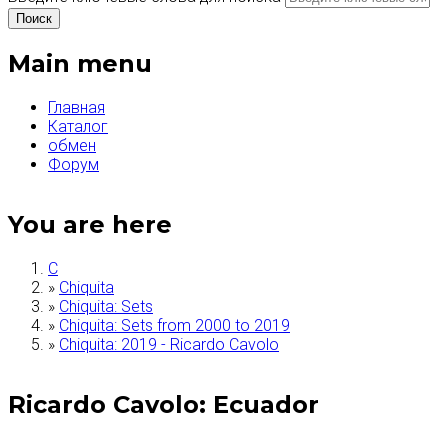
Main menu
Главная
Каталог
обмен
Форум
You are here
C
»
Chiquita
»
Chiquita: Sets
»
Chiquita: Sets from 2000 to 2019
»
Chiquita: 2019 - Ricardo Cavolo
Ricardo Cavolo: Ecuador