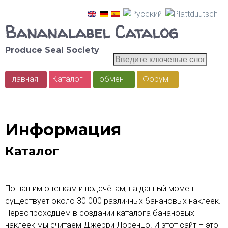
Skip
Bananalabel Catalog
to
main
Produce Seal Society
В
П
content
в
о
Главная
Каталог
обмен
Форум
е
M
д
и
a
и
с
т
i
Информация
е
к
n
к
Каталог
л
m
ю
e
ч
По нашим оценкам и подсчётам, на данный момент
е
n
существует около 30 000 различных банановых наклеек.
в
Первопроходцем в создании каталога банановых
u
ы
наклеек мы считаем Джерри Лоренцо. И этот сайт – это