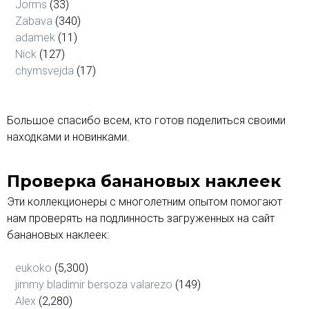
Jorms
(33)
Zabava
(340)
adamek
(11)
Nick
(127)
chymsvejda
(17)
Большое спасибо всем, кто готов поделиться своими
находками и новинками.
Проверка банановых наклеек
Эти коллекционеры с многолетним опытом помогают
нам проверять на подлинность загруженных на сайт
банановых наклеек:
eukoko
(5,300)
jimmy bladimir bersoza valarezo
(149)
Alex
(2,280)