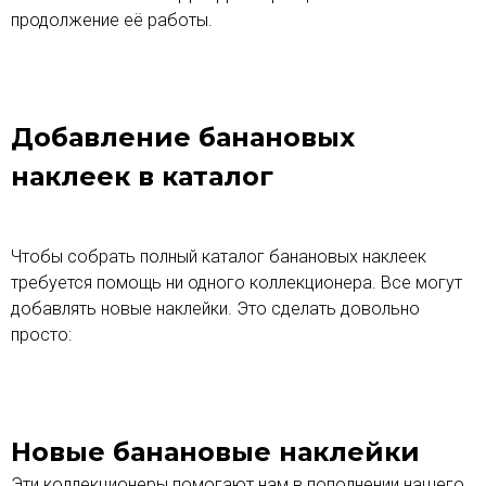
е
продолжение её работы.
с
л
Подробнее
о
в
Добавление банановых
а
д
наклеек в каталог
л
я
п
Чтобы собрать полный каталог банановых наклеек
о
требуется помощь ни одного коллекционера. Все могут
и
добавлять новые наклейки. Это сделать довольно
с
просто:
к
а
Подробнее
Новые банановые наклейки
Эти коллекционеры помогают нам в пополнении нашего