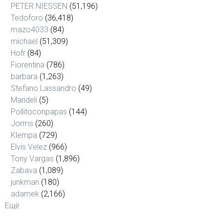
PETER NIESSEN
(51,196)
Tedoforo
(36,418)
mazo4033
(84)
michael
(51,309)
Hofr
(84)
Fiorentina
(786)
barbara
(1,263)
Stefano Lassandro
(49)
Marideli
(5)
Pollitoconpapas
(144)
Jorms
(260)
Klempa
(729)
Elvis Velez
(966)
Tony Vargas
(1,896)
Zabava
(1,089)
junkman
(180)
adamek
(2,166)
Ещё