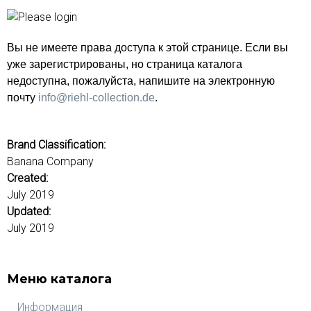
е
с
л
Вы не имеете права доступа к этой странице. Если вы
о
уже зарегистрированы, но страница каталога
в
недоступна, пожалуйста, напишите на электронную
а
почту
info@riehl-collection.de
.
д
л
я
Brand Classification:
п
Banana Company
о
Created:
и
July 2019
с
Updated:
к
July 2019
а
Меню каталога
Информация