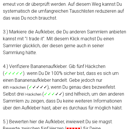
erneut von dir überprüft werden. Auf diesem Weg kannst Du
systematisch die umfangreichen Tauschlisten reduzieren auf
das was Du noch brauchst.
3.) Markiere die Aufkleber, die Du anderen Sammlern anbieten
kannst mit "I trade it". Mit diesem Klick machst Du einen
Sammler glücklich, der diesen gerne auch in seiner
Sammlung hätte.
4.) Verifiziere Bananenaufkleber. Gib fünf Häckchen
(
✓✓✓✓✓
). wenn Du Dir 100% sicher bist, dass es sich um
einen Bananenaufkleber handelt. Gebe jedoch nur
ein
(
✓
✓✓✓✓), wenn Du genau dies bezweifelst.
Häckchen
Selbst drei
(
✓✓✓
✓✓) sind hilfreich, um den anderen
Häckchen
Sammlern zu zeigen, dass Du keine weiteren Informationen
über den Aufkleber hast, aber es durchaus für möglich hälst.
5.) Bewerten hier die Aufkleber, inwieweit Du sie magst.
Bewerte zwischen fünf Herzen (
♥♥♥♥♥
) für Deine