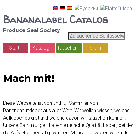
Direkt
Bananalabel Catalog
zum
Inhalt
Produce Seal Society
Z
S
u
u
Start
Katalog
Tauschen
Forum
s
H
u
c
a
c
h
h
u
Mach mit!
e
e
p
n
d
t
e
Diese Webseite ist von und für Sammler von
m
S
Bananenaufkleber aus aller Welt. Wir wollen wissen, welche
c
Aufkleber es gibt und welche davon wir tauschen können.
e
h
Unsere Sammlungen haben eine hohe Qualität haben, bei der
n
l
die Aufkleber bestätigt wurden. Manchmal wollen wir zu den