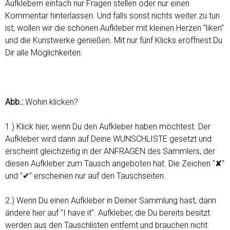
ü
Aufklebern einfach nur Fragen stellen oder nur einen
ü
s
Kommentar hinterlassen. Und falls sonst nichts weiter zu tun
s
ist, wollen wir die schönen Aufkleber mit kleinen Herzen "liken"
e
und die Kunstwerke genießen. Mit nur fünf Klicks eröffnest Du
l
Dir alle Möglichkeiten:
w
ö
r
t
Abb.:
Wohin klicken?
e
r
1.) Klick hier, wenn Du den Aufkleber haben möchtest. Der
Aufkleber wird dann auf Deine WUNSCHLISTE gesetzt und
erscheint gleichzeitig in der ANFRAGEN des Sammlers, der
diesen Aufkleber zum Tausch angeboten hat. Die Zeichen "✘"
und "✔" erscheinen nur auf den Tauschseiten.
2.) Wenn Du einen Aufkleber in Deiner Sammlung hast, dann
ändere hier auf "I have it". Aufkleber, die Du bereits besitzt
werden aus den Tauschlisten entfernt und brauchen nicht