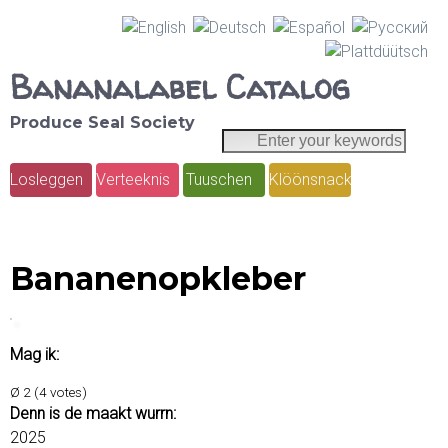
Skip
to
Bananalabel Catalog
main
Produce Seal Society
content
E
S
n
e
Losleggen
Verteeknis
Tuuschen
Klöönsnack
t
M
e
a
a
r
r
y
i
Bananenopkleber
o
c
n
u
h
r
m
Mag ik:
k
e
e
Ø
2
(
4
votes)
y
n
Denn is de maakt wurrn:
w
2025