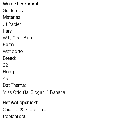
u
o
Wo de her kummt:
r
Guatemala
d
Materiaal:
s
Ut Papier
Farv:
Witt, Geel, Blau
Förm:
Wat dorto
Breed:
22
Hoog:
45
Dat Thema:
Miss Chiquita, Slogan, 1 Banana
Het wat opdruckt:
Chiquita ® Guatemala
tropical soul