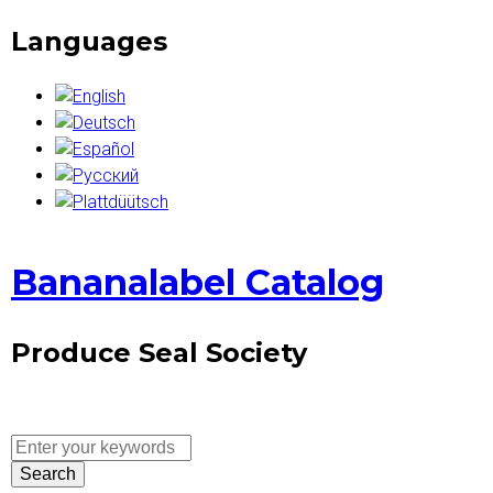
Skip
Languages
to
main
content
Bananalabel Catalog
Produce Seal Society
E
S
n