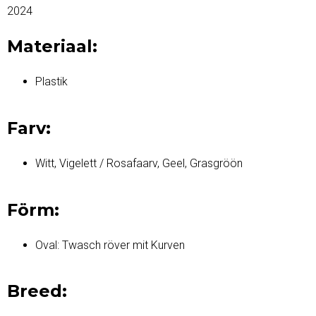
2024
Materiaal:
Plastik
Farv:
Witt, Vigelett / Rosafaarv, Geel, Grasgröön
Förm:
Oval: Twasch röver mit Kurven
Breed: