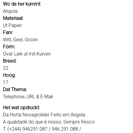
u
o
Wo de her kummt:
r
Angola
d
Materiaal:
s
Ut Papier
Farv:
Witt, Geel, Gröön
Förm:
Oval: Liek ut mit Kurven
Breed:
22
Hoog:
17
Dat Thema:
Telephone, URL & E-Mail
Het wat opdruckt:
Da Horta Novagrolider Feito em Angola
A qualidade do que é nosso, Sempre fresco
T. (+244) 946291 087 / 946 291 088 /