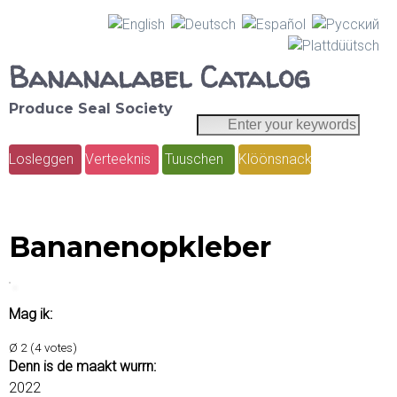
Skip
to
Bananalabel Catalog
main
Produce Seal Society
content
E
S
n
e
Losleggen
Verteeknis
Tuuschen
Klöönsnack
t
M
e
a
a
r
r
y
i
Bananenopkleber
o
c
n
u
h
r
m
Mag ik:
k
e
e
Ø
2
(
4
votes)
y
n
Denn is de maakt wurrn:
w
2022