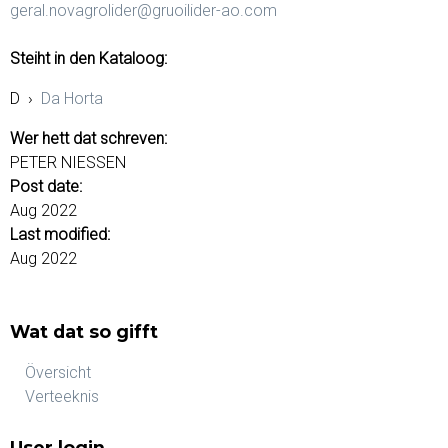
geral.novagrolider@gruoilider-ao.com
Steiht in den Kataloog:
D
›
Da Horta
Wer hett dat schreven:
PETER NIESSEN
Post date:
Aug 2022
Last modified:
Aug 2022
Wat dat so gifft
Översicht
Verteeknis
User login