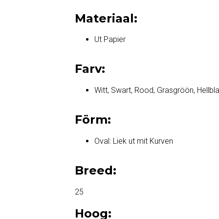
Materiaal:
Ut Papier
Farv:
Witt, Swart, Rood, Grasgröön, Hellbl
Förm:
Oval: Liek ut mit Kurven
Breed:
25
Hoog: