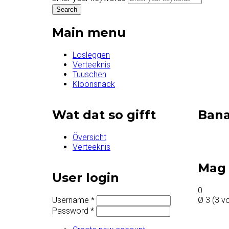
Main menu
Losleggen
Verteeknis
Tuuschen
Klöönsnack
Wat dat so gifft
Ban
Översicht
Verteeknis
Mag 
User login
0
Username
*
Ø
3
(
3
vo
Password
*