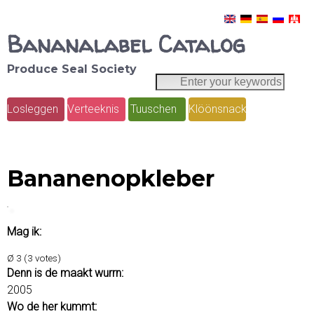
Skip
Bananalabel Catalog
to
main
Produce Seal Society
E
S
content
n
e
Losleggen
Verteeknis
Tuuschen
Klöönsnack
t
M
e
a
a
r
r
y
i
Bananenopkleber
o
c
n
u
h
r
m
Mag ik:
k
e
e
Ø
3
(
3
votes)
y
n
Denn is de maakt wurrn:
w
2005
u
o
Wo de her kummt: