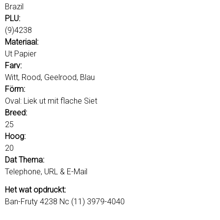
r
Brazil
d
PLU:
s
(9)4238
Materiaal:
Ut Papier
Farv:
Witt, Rood, Geelrood, Blau
Förm:
Oval: Liek ut mit flache Siet
Breed:
25
Hoog:
20
Dat Thema:
Telephone, URL & E-Mail
Het wat opdruckt:
Ban-Fruty 4238 Nc (11) 3979-4040