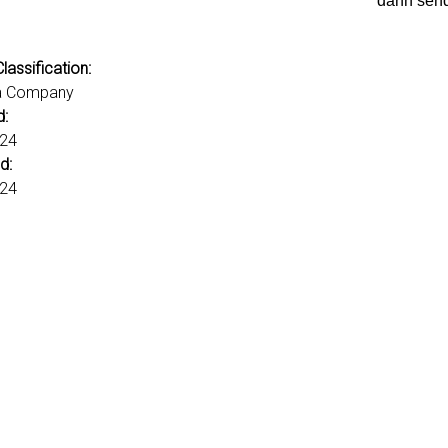
dann send
lassification:
a Company
d:
024
d:
024