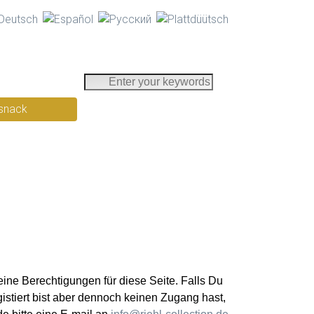
E
n
snack
t
e
r
y
o
u
r
k
e
y
eine Berechtigungen für diese Seite. Falls Du
w
gistiert bist aber dennoch keinen Zugang hast,
o