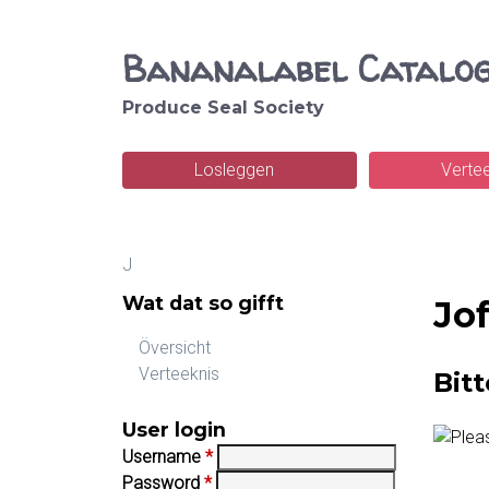
Bananalabel Catalo
Produce Seal Society
S
e
Losleggen
Verte
M
a
a
r
J
i
c
You
Wat dat so gifft
Jof
n
h
are
m
Översicht
here
Verteeknis
Bit
e
n
User login
Username
*
u
Password
*