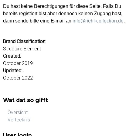
u
o
Du hast keine Berechtigungen für diese Seite. Falls Du
r
bereits registiert bist aber dennoch keinen Zugang hast,
d
dann sende bitte eine E-mail an
info@riehl-collection.de
.
s
Brand Classification:
Structure Element
Created:
October 2019
Updated:
October 2022
Wat dat so gifft
Översicht
Verteeknis
User login