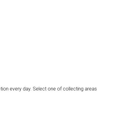
r
d
s
ction every day. Select one of collecting areas