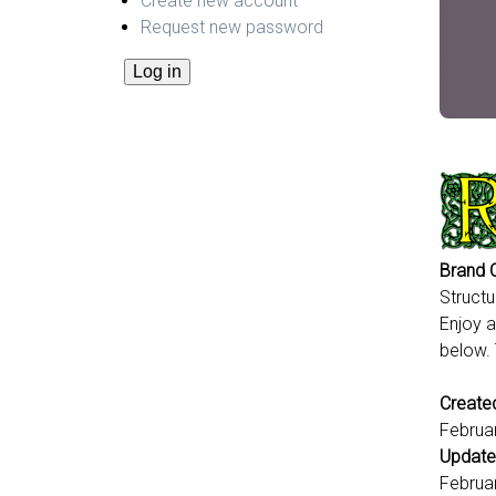
Create new account
Request new password
Brand C
Struct
Enjoy a
below. 
Create
Februa
Update
Februa