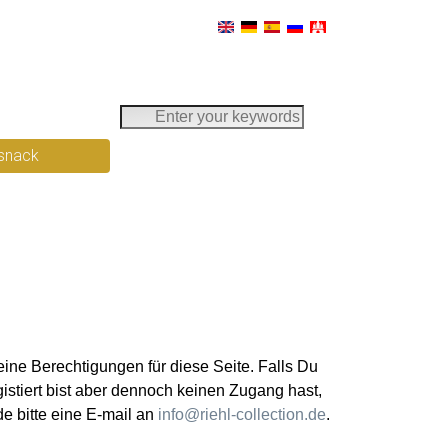
E
n
snack
t
e
r
y
o
u
r
k
e
eine Berechtigungen für diese Seite. Falls Du
y
gistiert bist aber dennoch keinen Zugang hast,
w
e bitte eine E-mail an
info@riehl-collection.de
.
o