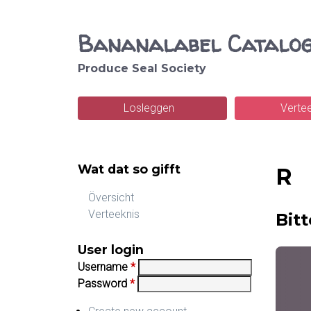
Bananalabel Catalo
Produce Seal Society
S
e
Losleggen
Verte
M
a
a
r
Wat dat so gifft
i
R
c
n
Översicht
h
Verteeknis
Bit
m
e
User login
Username
*
n
Password
*
u