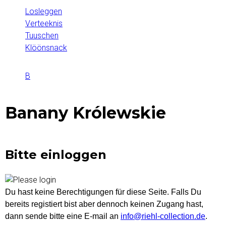
t
e
Losleggen
e
M
Verteeknis
a
r
Tuuschen
y
a
r
Klöönsnack
o
i
c
u
r
B
n
h
You
k
m
e
are
Banany Królewskie
y
e
here
w
n
o
r
u
Bitte einloggen
d
s
Du hast keine Berechtigungen für diese Seite. Falls Du
bereits registiert bist aber dennoch keinen Zugang hast,
dann sende bitte eine E-mail an
info@riehl-collection.de
.