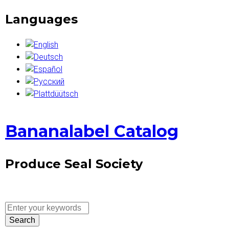
Skip
Languages
to
main
content
Bananalabel Catalog
Produce Seal Society
E
S
n