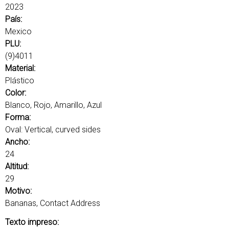
n
a
2023
b
c
País:
r
Mexico
i
a
PLU:
s
p
(9)4011
c
Material:
a
l
Plástico
a
l
Color:
v
Blanco, Rojo, Amarillo, Azul
e
Forma:
.
Oval: Vertical, curved sides
Ancho:
24
Altitud:
29
Motivo:
Bananas, Contact Address
Texto impreso: