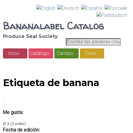
Pasar
al
Bananalabel Catalog
contenido
Produce Seal Society
principal
E
B
s
u
Inicio
Catálogo
Cambio
Foro
c
M
r
s
e
i
c
b
n
Etiqueta de banana
a
a
ú
l
r
a
p
s
r
Me gusta:
p
a
i
Ø
3
(
3
votes)
l
Fecha de edición: