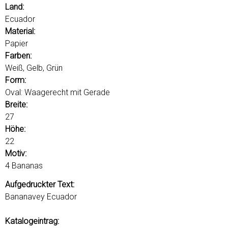
ü
ü
Land:
s
Ecuador
s
Material:
e
Papier
l
Farben:
w
Weiß, Gelb, Grün
ö
Form:
r
Oval: Waagerecht mit Gerade
t
Breite:
e
27
r
Höhe:
22
Motiv:
4 Bananas
Aufgedruckter Text:
Bananavey Ecuador
Katalogeintrag: