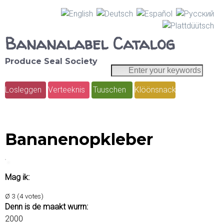
Skip
to
Bananalabel Catalog
main
Produce Seal Society
content
E
S
n
e
Losleggen
Verteeknis
Tuuschen
Klöönsnack
t
M
e
a
a
r
r
y
i
Bananenopkleber
o
c
n
u
h
r
m
Mag ik:
k
e
e
Ø
3
(
4
votes)
y
n
Denn is de maakt wurrn:
w
2000