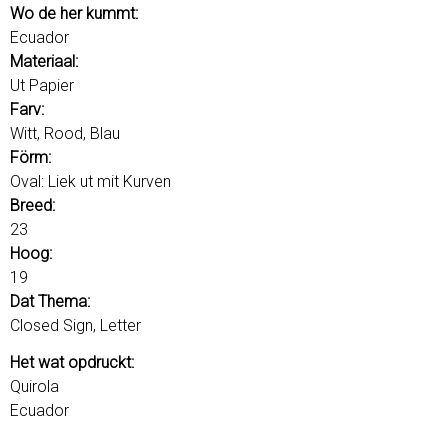
u
o
Wo de her kummt:
r
Ecuador
d
Materiaal:
s
Ut Papier
Farv:
Witt, Rood, Blau
Förm:
Oval: Liek ut mit Kurven
Breed:
23
Hoog:
19
Dat Thema:
Closed Sign, Letter
Het wat opdruckt:
Quirola
Ecuador